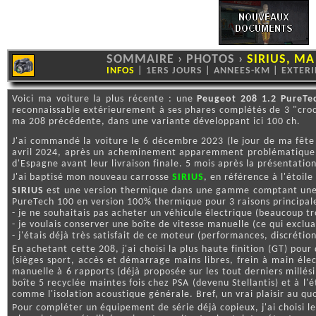
SOMMAIRE
›
PHOTOS
›
SIRIUS, MA
INFOS
|
1ERS JOURS
|
ANNEES-KM
|
EXTER
Voici ma voiture la plus récente : une
Peugeot 208 1.2 PureTe
reconnaissable extérieurement à ses phares complétés de 3 "crocs
ma 208 précédente, dans une variante développant ici 100 ch.
J'ai commandé la voiture le 6 décembre 2023 (le jour de ma fête
avril 2024, après un acheminement apparemment problématique pou
d'Espagne avant leur livraison finale. 5 mois après la présentatio
J'ai baptisé mon nouveau carrosse
SIRIUS
, en référence à l'étoile 
SIRIUS
est une version thermique dans une gamme comptant une var
PureTech 100 en version 100% thermique pour 3 raisons principale
- je ne souhaitais pas acheter un véhicule électrique (beaucoup t
- je voulais conserver une boîte de vitesse manuelle (ce qui exclu
- j'étais déjà très satisfait de ce moteur (performances, discréti
En achetant cette 208, j'ai choisi la plus haute finition (GT) po
(sièges sport, accès et démarrage mains libres, frein à main éle
manuelle à 6 rapports (déjà proposée sur les tout derniers mill
boîte 5 recyclée maintes fois chez PSA (devenu Stellantis) et à 
comme l'isolation acoustique générale. Bref, un vrai plaisir au quo
Pour compléter un équipement de série déjà copieux, j'ai choisi le