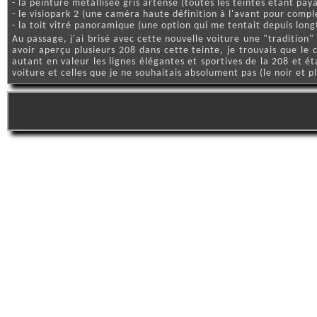
- la peinture métallisée gris artense (toutes les teintes étant pa
- le visiopark 2 (une caméra haute définition à l'avant pour complé
- la toit vitré panoramique (une option qui me tentait depuis longt
Au passage, j'ai brisé avec cette nouvelle voiture une "tradition" 
avoir aperçu plusieurs 208 dans cette teinte, je trouvais que l
autant en valeur les lignes élégantes et sportives de la 208 et é
voiture et celles que je ne souhaitais absolument pas (le noir et p