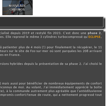
ialisé depuis 2019 et restylé fin 2023. C'est donc une
phase 2
,
ntes. Elle reprend le même 3 cylindres turbocompressé qu'
ECLIPSE
,
dû patienter plus de 4 mois (!) pour finalement la récupérer, le 11
urs sur le site de Fos-sur-mer où sont parquées les 208 arrivant
res en France.
ons hybrides depuis la présentation de sa phase 2. J'ai choisi le
res) mais aussi pour bénéficier de nombreux équipements de confort
 inconnus de moi. Au volant, J'ai immédiatement apprécié la boîte
nte), à la commande autrement plus agréable que l'antédiluvienne
 compromis confort/tenue de route, qui a nettement progressé tout