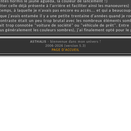
yantes hormis le jaune agueda, la couleur de lancement !)
ter celle déjà présente à l'arrière et faciliter ainsi les manoeuvres)
emps, à laquelle je n'avais pas encore eu accès... et qui a beaucoup 
que j'avais entamée il y a une petite trentaine d'années quand je roul
e contraste était un peu trop brutal avec les nombreux éléments som
tait trop connotée "voiture de société" ou "véhicule de prêt". Entre
lus généralement les couleurs sombres), j'ai finalement opté pour le gr
ASTHALIS
- bienvenue dans mon univers !
2006-2026 (version 5.3)
PAGE D'ACCUEIL