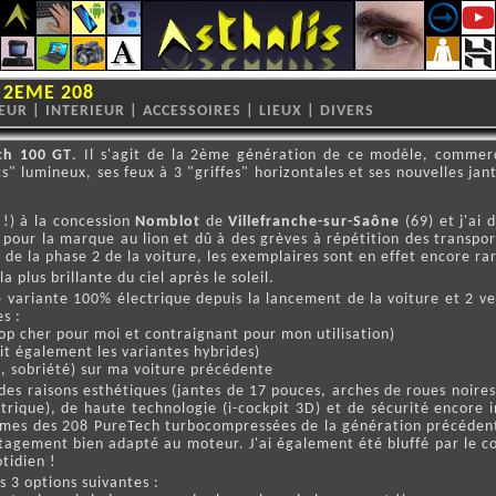
 2EME 208
IEUR
|
INTERIEUR
|
ACCESSOIRES
|
LIEUX
|
DIVERS
ch 100 GT
. Il s'agit de la 2ème génération de ce modèle, commerc
" lumineux, ses feux à 3 "griffes" horizontales et ses nouvelles ja
 !) à la concession
Nomblot
de
Villefranche-sur-Saône
(69) et j'ai 
r la marque au lion et dû à des grèves à répétition des transporte
n de la phase 2 de la voiture, les exemplaires sont en effet encore ra
la plus brillante du ciel après le soleil.
iante 100% électrique depuis la lancement de la voiture et 2 versi
s :
rop cher pour moi et contraignant pour mon utilisation)
ait également les variantes hybrides)
on, sobriété) sur ma voiture précédente
ur des raisons esthétiques (jantes de 17 pouces, arches de roues noi
ctrique), de haute technologie (i-cockpit 3D) et de sécurité encore
ésimes des 208 PureTech turbocompressées de la génération précéde
l'étagement bien adapté au moteur. J'ai également été bluffé par le
tidien !
s 3 options suivantes :