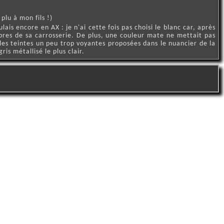
plu à mon fils !)
ais encore en AX : je n'ai cette fois pas choisi le blanc car, après
bres de sa carrosserie. De plus, une couleur mate ne mettait pas
 les teintes un peu trop voyantes proposées dans le nuancier de la
is métallisé le plus clair.