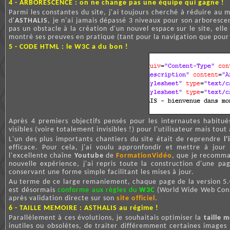
4 - ARBORESCENCE : on ne change pas une équipe qui gagne !
Parmi les constantes du site, j'ai toujours cherché à réduire au
d'
ASTHALIS
, je n'ai jamais dépassé 3 niveaux pour son arboresce
pas un obstacle à la création d'un nouvel espace sur le site, elle
montré ses preuves en pratique (tant pour la navigation que pour l
5 - CODE HTML : le W3C a du bon !
Après 4 premiers objectifs pensés pour les internautes habitu
visibles (voire totalement invisibles !) pour l'utilisateur mais tout
L'un des plus importants chantiers du site était de reprendre
l
efficace. Pour cela, j'ai voulu appronfondir et mettre à jou
l'excellente chaîne
Youtube
de
FormationVidéo
, que je recomm
nouvelle expérience, j'ai repris toute la construction d'une p
conservant une forme simple facilitant les mises à jour.
Au terme de ce large remaniement, chaque page de la version 
est désormais
conforme aux règles du
W3C
(World Wide Web Conso
après validation directe sur son
site officiel
.
6 - TAILLE MEMOIRE : ASTHALIS au régime !
Parallèlement à ces évolutions, je souhaitais optimiser la
taille 
inutiles ou obsolètes, de traiter différemment certaines images