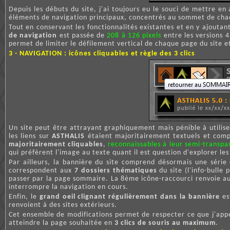
Depuis les débuts du site, j'ai toujours eu le souci de mettre en
éléments de navigation principaux, concentrés au sommet de ch
Tout en conservant les fonctionnalités existantes et en y ajoutan
de navigation
est passée de
208 à 126 pixels
entre les versions 4
permet de limiter le défilement vertical de chaque page du site et
3 - NAVIGATION : icônes cliquables et règle des 3 clics
Un site peut être attrayant graphiquement mais pénible à utiliser
les liens sur
ASTHALIS
étaient majoritairement textuels et compl
majoritairement cliquables
,
reconnaissables à leur semi-transpar
qui préfèrent l'image au texte quant il est question d'explorer les 
Par ailleurs, la bannière du site comprend désormais une série 
correspondent aux
7 dossiers thématiques
du site (l'info-bulle
passer par la page sommaire. La 8ème icône-raccourci renvoie a
interrompre la navigation en cours.
Enfin, le
grand oeil clignant régulièrement dans la bannière
es
renvoient à des sites extérieurs.
Cet ensemble de modifications permet de respecter ce que j'app
atteindre la page souhaitée en
3 clics de souris au maximum
.