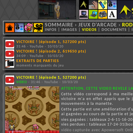
SOMMAIRE
›
JEUX D'ARCADE
›
ROD
INFOS
|
IMAGES
|
VIDEOS
|
DOCUMENTS
|
VICTOIRE ! (épisode 1, 527200 pts)
31:46 - YouTube - 10/03/20
VICTOIRE ! (épisode 2, 619650 pts)
34:09 - YouTube - 10/03/20
EXTRAITS DE PARTIES
moments marquants du jeu
VICTOIRE ! (épisode 1, 527200 pts)
VIDEO
- 31:46 - YouTube - 10/03/20
ATTENTION, CETTE VIDEO REVELE LA 
Cette vidéo correspond à ma meill
victoire m'a en effet appris que le
mouvements à la manette.
Cette partie est une amélioration d'u
ai gagnées au cours de la partie et je
vies gagnées : tableaux 2-6-11-16-20
vies perdues : tableaux 17-24-31(bos
vidéo capturée avec Apowersoft Onli