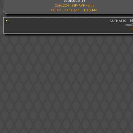
(épisode 1)
256x224 (ZIP/AVI-xvid)
00:49 - sans son - 1.40 Mo
ASTHALIS
- b
2006