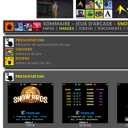
SOMMAIRE
›
JEUX D'ARCADE
›
SNO
INFOS
|
IMAGES
|
VIDEOS
|
DOCUMENTS
|
PRESENTATION
éléments de présentation du jeu
UNIVERS
tableaux du jeu
DIVERS
autres images du jeu
PRESENTATION
titre
scores
i