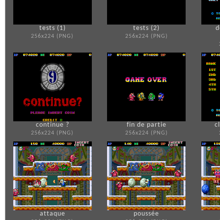
tests (1)
tests (2)
d
256x224 (PNG)
256x224 (PNG)
continue ?
fin de partie
c
256x224 (PNG)
256x224 (PNG)
attaque
poussée