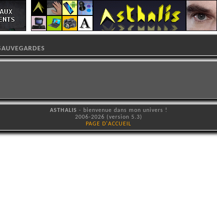
SAUVEGARDES
ASTHALIS
- bienvenue dans mon univers !
2006-2026 (version 5.3)
PAGE D'ACCUEIL