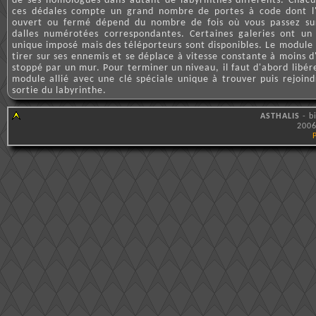
de ses homologues dans autant de labyrinthes différents. Chac
ces dédales compte un grand nombre de portes à code dont l
ouvert ou fermé dépend du nombre de fois où vous passez su
dalles numérotées correspondantes. Certaines galeries ont un
unique imposé mais des téléporteurs sont disponibles. Le module
tirer sur ses ennemis et se déplace à vitesse constante à moins d
stoppé par un mur. Pour terminer un niveau, il faut d'abord libér
module allié avec une clé spéciale unique à trouver puis rejoind
sortie du labyrinthe.
ASTHALIS
- b
2006