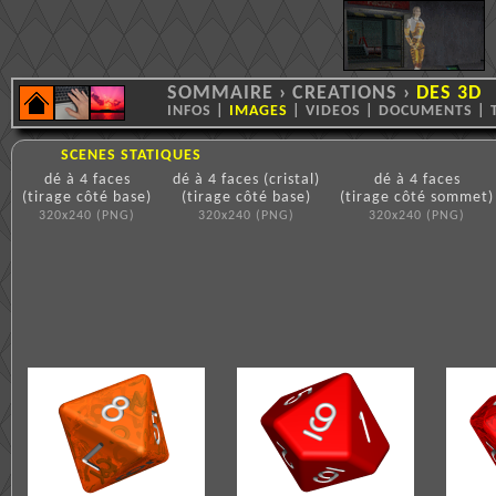
SOMMAIRE
›
CREATIONS
›
DES 3D
INFOS
|
IMAGES
|
VIDEOS
|
DOCUMENTS
|
SCENES STATIQUES
dé à 4 faces
dé à 4 faces (cristal)
dé à 4 faces
(tirage côté base)
(tirage côté base)
(tirage côté sommet)
320x240 (PNG)
320x240 (PNG)
320x240 (PNG)