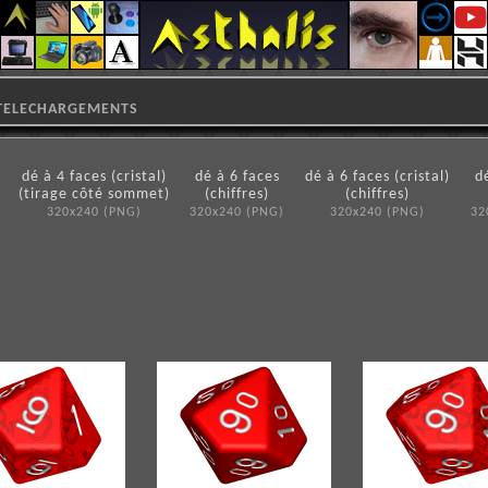
TELECHARGEMENTS
dé à 4 faces (cristal)
dé à 6 faces
dé à 6 faces (cristal)
d
(tirage côté sommet)
(chiffres)
(chiffres)
320x240 (PNG)
320x240 (PNG)
320x240 (PNG)
32