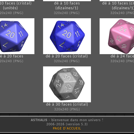
10 faces (cristal)
dé à 10 faces
dé à 10 faces (cr
(unités)
(dizaines/1)
(dizaines/1
20x240 (PNG)
320x240 (PNG)
320x240 (PN
é à 20 faces
dé à 20 faces (cristal)
dé à 24 fac
20x240 (PNG)
320x240 (PNG)
320x240 (PN
dé à 30 faces (cristal)
320x240 (PNG)
ASTHALIS
- bienvenue dans mon univers !
2006-2026 (version 5.3)
PAGE D'ACCUEIL