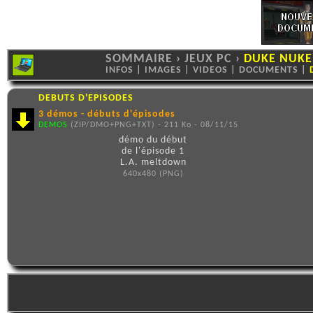
SOMMAIRE
›
JEUX PC
›
DUKE NUKE
INFOS
|
IMAGES
|
VIDEOS
|
DOCUMENTS
|
DEBUTS D'EPISODES
3 démos - débuts d'épisodes
DEMOS
(ZIP/DMO+PNG+TXT) - 211 Ko - 08/11/15
démo du début
de l'épisode 1
L.A. meltdown
640x480 (PNG)