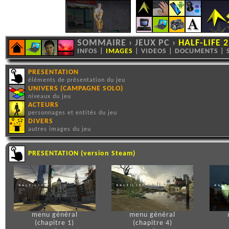
SOMMAIRE
›
JEUX PC
›
HALF-LIFE 2
INFOS
|
IMAGES
|
VIDEOS
|
DOCUMENTS
|
PRESENTATION
éléments de présentation du jeu
UNIVERS (CAMPAGNE SOLO)
niveaux du jeu
ACTEURS
personnages et entités du jeu
DIVERS
autres images du jeu
PRESENTATION (version Steam)
menu général
menu général
(chapitre 1)
(chapitre 4)