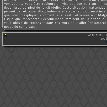
découvrez que grâce à la mystérieuse intervention d'un grou
Vortigaunts, vous êtes toujours en vie, quelque part au milie
décombres au pied de la citadelle. Cette situation inattendue
permet de retrouver
Alyx
, indemne elle aussi et tout aussi inca
que vous d'expliquer comment elle s'est retrouvée ici. Malg
risque que représente l'écroulement imminent de la citadelle,
voilà obligé de replonger dans ses murs pour aller "désamorce
noyau du complexe.
ASTHALIS
- b
2006