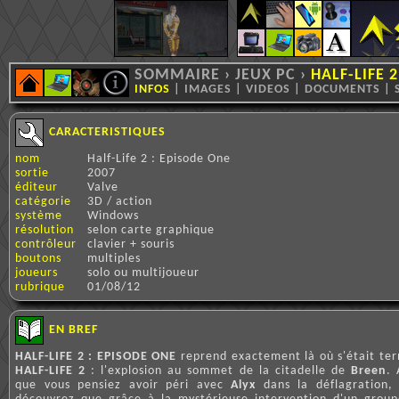
SOMMAIRE
›
JEUX PC
›
HALF-LIFE 
INFOS
|
IMAGES
|
VIDEOS
|
DOCUMENTS
|
CARACTERISTIQUES
nom
Half-Life 2 : Episode One
sortie
2007
éditeur
Valve
catégorie
3D / action
système
Windows
résolution
selon carte graphique
contrôleur
clavier + souris
boutons
multiples
joueurs
solo ou multijoueur
rubrique
01/08/12
EN BREF
HALF-LIFE 2 : EPISODE ONE
reprend exactement là où s'était te
HALF-LIFE 2
: l'explosion au sommet de la citadelle de
Breen
. 
que vous pensiez avoir péri avec
Alyx
dans la déflagration,