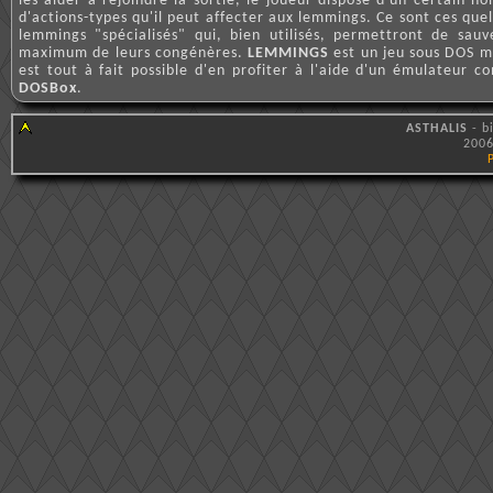
les aider à rejoindre la sortie, le joueur dispose d'un certain n
d'actions-types qu'il peut affecter aux lemmings. Ce sont ces que
lemmings "spécialisés" qui, bien utilisés, permettront de sauv
maximum de leurs congénères.
LEMMINGS
est un jeu sous DOS ma
est tout à fait possible d'en profiter à l'aide d'un émulateur 
DOSBox
.
ASTHALIS
- b
2006