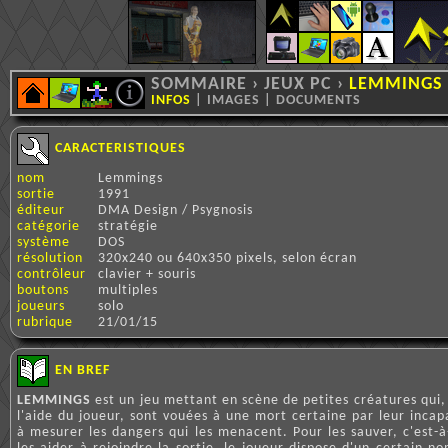
SOMMAIRE
›
JEUX PC
›
LEMMINGS
INFOS
|
IMAGES
|
DOCUMENTS
CARACTERISTIQUES
nom
Lemmings
sortie
1991
éditeur
DMA Design / Psygnosis
catégorie
stratégie
système
DOS
résolution
320x240 ou 640x350 pixels, selon écran
contrôleur
clavier + souris
boutons
multiples
joueurs
solo
rubrique
21/01/15
EN BREF
LEMMINGS
est un jeu mettant en scène de petites créatures qui,
l'aide du joueur, sont vouées à une mort certaine par leur incap
à mesurer les dangers qui les menacent. Pour les sauver, c'est-à