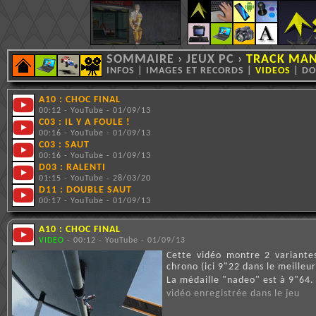
SOMMAIRE
›
JEUX PC
›
TRACK MAN
INFOS
|
IMAGES ET RECORDS
|
VIDEOS
|
DO
A10 : CHOC FINAL
00:12 - YouTube - 01/09/13
C03 : IL Y A FOULE !
00:16 - YouTube - 01/09/13
C03 : SAUT
00:16 - YouTube - 01/09/13
D03 : RALENTI
01:15 - YouTube - 28/03/20
D11 : DOUBLE SAUT
00:17 - YouTube - 01/09/13
A10 : CHOC FINAL
VIDEO
- 00:12 - YouTube - 01/09/13
Cette vidéo montre 2 variante
chrono (ici 9"22 dans le meilleur
La médaille "nadeo" est à 9"64.
vidéo enregistrée dans le jeu