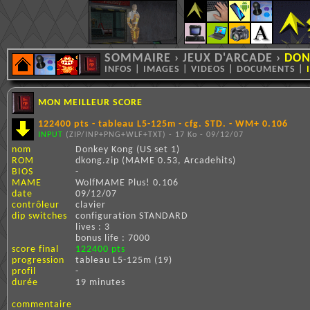
SOMMAIRE
›
JEUX D'ARCADE
›
DON
INFOS
|
IMAGES
|
VIDEOS
|
DOCUMENTS
|
MON MEILLEUR SCORE
122400 pts - tableau L5-125m - cfg. STD. - WM+ 0.106
INPUT
(ZIP/INP+PNG+WLF+TXT) - 17 Ko - 09/12/07
nom
Donkey Kong (US set 1)
ROM
dkong.zip (MAME 0.53, Arcadehits)
BIOS
-
MAME
WolfMAME Plus! 0.106
date
09/12/07
contrôleur
clavier
dip switches
configuration STANDARD
lives : 3
bonus life : 7000
score final
122400 pts
progression
tableau L5-125m (19)
profil
-
durée
19 minutes
commentaire