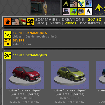
SOMMAIRE
›
CREATIONS
›
207 3D
INFOS
|
IMAGES
|
VIDEOS
|
DOCUMENTS
|
SCENES DYNAMIQUES
vidéos tirées de modèles animés
DIVERS
autres vidéos
SCENES DYNAMIQUES
scène "panoramique"
scène "panoramique"
scè
(variante 3 portes)
(variante 5 portes)
320x240 (GIF)
320x240 (GIF)
320x240 (AVI-ffdshow)
320x240 (AVI-ffdshow)
320