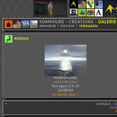
SOMMAIRE
›
CREATIONS
›
GALERIE
ANIM8OR
|
POV-RAY
|
TERRAGEN
RENDUS
Méditerranée
1024x768 (JPG)
Terragen 0.9.19
22/08/05
en savoir plus !
ASTHALIS
- b
2006