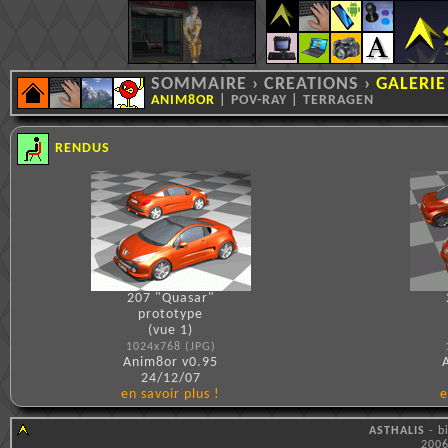
SOMMAIRE
›
CREATIONS
›
GALERIE
ANIM8OR
|
POV-RAY
|
TERRAGEN
RENDUS
207 "Quasar"
prototype
(vue 1)
1024x768 (JPG)
Anim8or v0.95
24/12/07
en savoir plus !
e
ASTHALIS
- b
2006