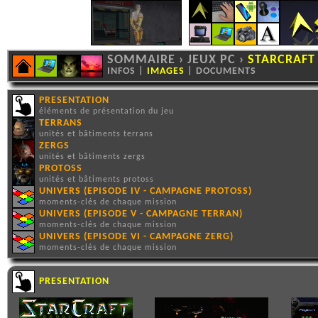
SOMMAIRE
›
JEUX PC
›
STARCRAFT
INFOS
|
IMAGES
|
DOCUMENTS
PRESENTATION
éléments de présentation du jeu
TERRANS
unités et bâtiments terrans
ZERGS
unités et bâtiments zergs
PROTOSS
unités et bâtiments protoss
UNIVERS (EPISODE IV - CAMPAGNE PROTOSS)
moments-clés de chaque mission
UNIVERS (EPISODE V - CAMPAGNE TERRAN)
moments-clés de chaque mission
UNIVERS (EPISODE VI - CAMPAGNE ZERG)
moments-clés de chaque mission
PRESENTATION