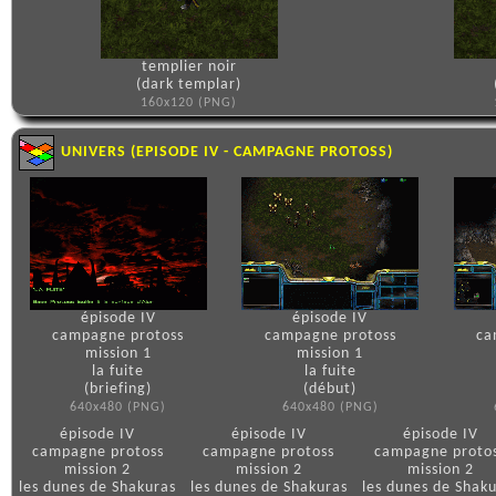
templier noir
(dark templar)
160x120 (PNG)
UNIVERS (EPISODE IV - CAMPAGNE PROTOSS)
épisode IV
épisode IV
campagne protoss
campagne protoss
ca
mission 1
mission 1
la fuite
la fuite
(briefing)
(début)
640x480 (PNG)
640x480 (PNG)
épisode IV
épisode IV
épisode IV
campagne protoss
campagne protoss
campagne proto
mission 2
mission 2
mission 2
les dunes de Shakuras
les dunes de Shakuras
les dunes de Shak