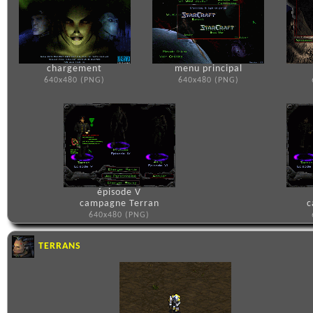
chargement
menu principal
640x480 (PNG)
640x480 (PNG)
épisode V
campagne Terran
c
640x480 (PNG)
TERRANS