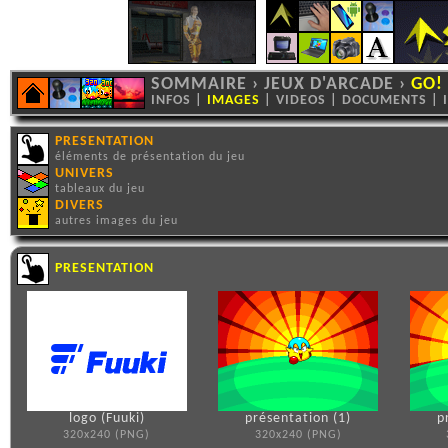
SOMMAIRE
›
JEUX D'ARCADE
›
GO!
INFOS
|
IMAGES
|
VIDEOS
|
DOCUMENTS
|
PRESENTATION
éléments de présentation du jeu
UNIVERS
tableaux du jeu
DIVERS
autres images du jeu
PRESENTATION
logo (Fuuki)
présentation (1)
p
320x240 (PNG)
320x240 (PNG)