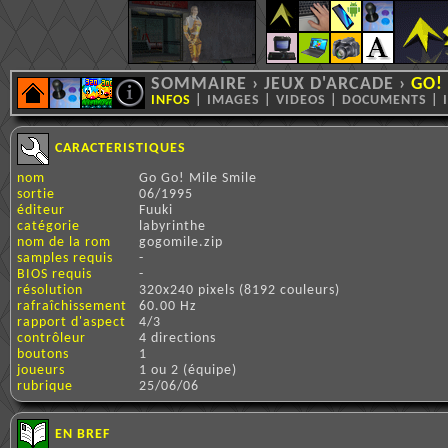
SOMMAIRE
›
JEUX D'ARCADE
›
GO!
INFOS
|
IMAGES
|
VIDEOS
|
DOCUMENTS
|
CARACTERISTIQUES
nom
Go Go! Mile Smile
sortie
06/1995
éditeur
Fuuki
catégorie
labyrinthe
nom de la rom
gogomile.zip
samples requis
-
BIOS requis
-
résolution
320x240 pixels (8192 couleurs)
rafraîchissement
60.00 Hz
rapport d'aspect
4/3
contrôleur
4 directions
boutons
1
joueurs
1 ou 2 (équipe)
rubrique
25/06/06
EN BREF