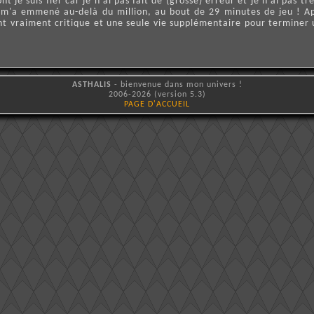
nt je suis fier car je n'ai pas fait de (grosse) erreur et je n'ai pas
'a emmené au-delà du million, au bout de 29 minutes de jeu ! Aprè
ent vraiment critique et une seule vie supplémentaire pour terminer 
ASTHALIS
- bienvenue dans mon univers !
2006-2026 (version 5.3)
PAGE D'ACCUEIL