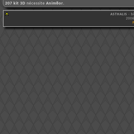
207 kit 3D
nécessite
Anim8or
.
ASTHALIS
- b
2006