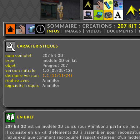
SOMMAIRE
›
CREATIONS
›
207 KIT 
INFOS
|
IMAGES
|
VIDEOS
|
DOCUMENTS
|
CARACTERISTIQUES
nom complet
207 kit 3D
type
modèle 3D en kit
objet
Peugeot 207
version initiale
1.0 (08/08/13)
dernière version
1.1 (11/11/24)
réalisé avec
Anim8or
logiciel(s) requis
Anim8or
EN BREF
207 kit 3D
est un modèle 3D conçu sous Anim8or à partir de mon p
Il consiste en un kit d'éléments 3D à assembler pour reconstit
inclus explique comment reproduire l'aspect extérieur d'un modèl