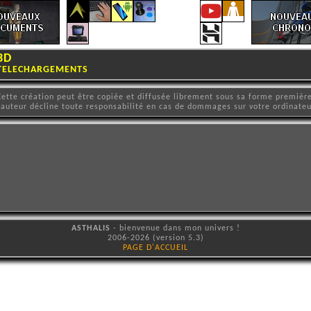
3D
TELECHARGEMENTS
Cette création peut être copiée et diffusée librement sous sa forme première
'auteur décline toute responsabilité en cas de dommages sur votre ordinateu
ASTHALIS
- bienvenue dans mon univers !
2006-2026 (version 5.3)
PAGE D'ACCUEIL