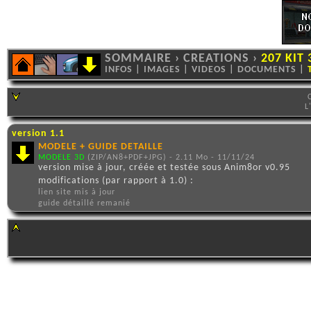
SOMMAIRE
›
CREATIONS
›
207 KIT 
INFOS
|
IMAGES
|
VIDEOS
|
DOCUMENTS
|
L
version 1.1
MODELE + GUIDE DETAILLE
MODELE 3D
(ZIP/AN8+PDF+JPG) - 2.11 Mo - 11/11/24
version mise à jour, créée et testée sous Anim8or v0.95
modifications (par rapport à 1.0) :
lien site mis à jour
guide détaillé remanié