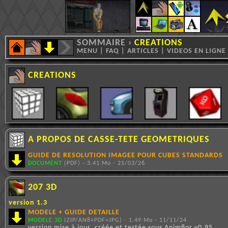
SOMMAIRE
›
CREATIONS
MENU
|
FAQ
|
ARTICLES
|
VIDEOS EN LIGNE
CREATIONS
A PROPOS DE CASSE-TETE GEOMETRIQUES
GUIDE DE RESOLUTION IMAGEE POUR CUBES STANDARDS
DOCUMENT
(PDF) - 3.41 Mo - 21/03/26
207 3D
version 1.3
MODELE + GUIDE DETAILLE
MODELE 3D
(ZIP/AN8+PDF+JPG) - 1.49 Mo - 11/11/24
version mise à jour, créée et testée sous Anim8or v0.95