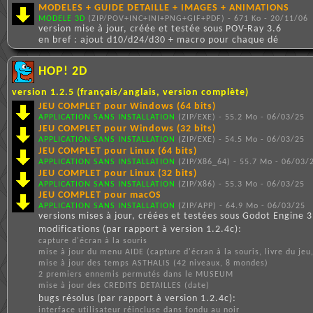
MODELES + GUIDE DETAILLE + IMAGES + ANIMATIONS
MODELE 3D
(ZIP/POV+INC+INI+PNG+GIF+PDF) - 671 Ko - 20/11/06
version mise à jour, créée et testée sous POV-Ray 3.6
en bref : ajout d10/d24/d30 + macro pour chaque dé
HOP! 2D
version 1.2.5 (français/anglais, version complète)
JEU COMPLET pour Windows (64 bits)
APPLICATION SANS INSTALLATION
(ZIP/EXE) - 55.2 Mo - 06/03/25
JEU COMPLET pour Windows (32 bits)
APPLICATION SANS INSTALLATION
(ZIP/EXE) - 54.5 Mo - 06/03/25
JEU COMPLET pour Linux (64 bits)
APPLICATION SANS INSTALLATION
(ZIP/X86_64) - 55.7 Mo - 06/03/
JEU COMPLET pour Linux (32 bits)
APPLICATION SANS INSTALLATION
(ZIP/X86) - 55.3 Mo - 06/03/25
JEU COMPLET pour macOS
APPLICATION SANS INSTALLATION
(ZIP/APP) - 64.9 Mo - 06/03/25
versions mises à jour, créées et testées sous Godot Engine 3
modifications (par rapport à version 1.2.4c):
capture d'écran à la souris
mise à jour du menu AIDE (capture d'écran à la souris, livre du je
mise à jour des temps ASTHALIS (42 niveaux, 8 mondes)
2 premiers ennemis permutés dans le MUSEUM
mise à jour des CREDITS DETAILLES (date)
bugs résolus (par rapport à version 1.2.4c):
interface utilisateur réincluse dans fondu au noir