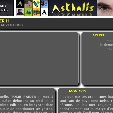
R II
SAUVEGARDES
APERCU
men
la deme
102
MON AVIS
tuelle,
TOMB RAIDER II
met à
Plus que par ses graphismes (pa
e quête débutant au pied de la
souffrant de bugs ponctuels),
T
mière édition, en intégrant dans
héroïne. Le jeu met toujours
joueur de coordonner ses gestes.
enchaînement car la marge d'er