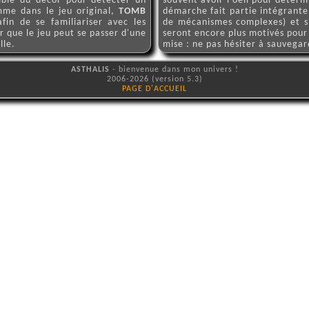
mble du décor pour détecter un
souvent avoir l'oeil pour déter
mme dans le jeu original,
TOMB
démarche fait partie intégrant
in de se familiariser avec les
de mécanismes complexes) et si 
 que le jeu peut se passer d'une
seront encore plus motivés pour a
lle.
mise : ne pas hésiter à sauvegar
ASTHALIS
- bienvenue dans mon univers !
2006-2026 (version 5.3)
PAGE D'ACCUEIL