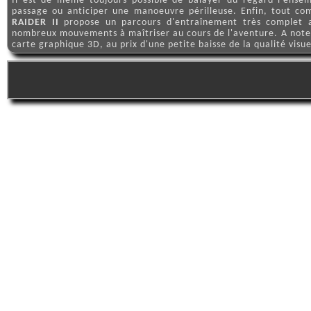
Il est de même toujours possible de balayer du regard l'ense
passage ou anticiper une manoeuvre périlleuse. Enfin, tout co
RAIDER II
propose un parcours d'entraînement très complet af
nombreux mouvements à maîtriser au cours de l'aventure. A noter
carte graphique 3D, au prix d'une petite baisse de la qualité visue