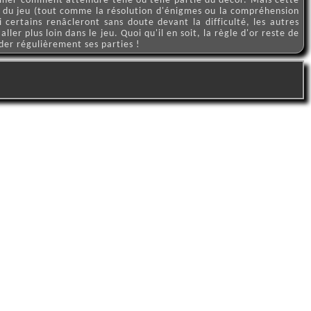
miner comment atteindre telle ou telle partie du décor. Mais cette
e du jeu (tout comme la résolution d'énigmes ou la compréhension
certains renâcleront sans doute devant la difficulté, les autres
ller plus loin dans le jeu. Quoi qu'il en soit, la règle d'or reste de
der régulièrement ses parties !