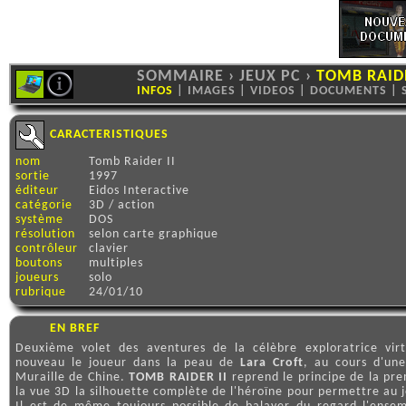
SOMMAIRE
›
JEUX PC
›
TOMB RAIDE
INFOS
|
IMAGES
|
VIDEOS
|
DOCUMENTS
|
CARACTERISTIQUES
nom
Tomb Raider II
sortie
1997
éditeur
Eidos Interactive
catégorie
3D / action
système
DOS
résolution
selon carte graphique
contrôleur
clavier
boutons
multiples
joueurs
solo
rubrique
24/01/10
EN BREF
Deuxième volet des aventures de la célèbre exploratrice vir
nouveau le joueur dans la peau de
Lara Croft
, au cours d'un
Muraille de Chine.
TOMB RAIDER II
reprend le principe de la pre
la vue 3D la silhouette complète de l'héroïne pour permettre au 